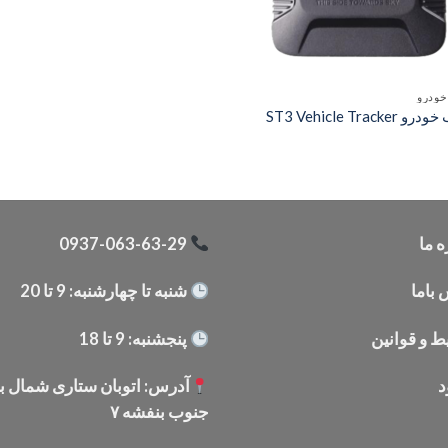
خودرو
ST3 Vehicle Tracker
ه ما
0937-063-63-29
باما
شنبه تا چهارشنبه: 9 تا 20
 و قوانین
پنجشنبه: 9 تا 18
د
آدرس: اتوبان ستاری شمال ب
جنوب بنفشه ۷