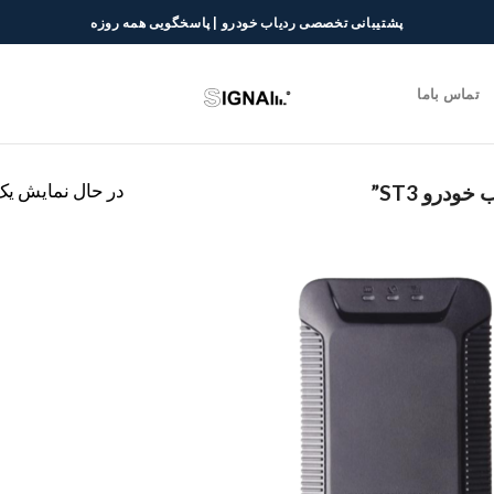
پشتیبانی تخصصی ردیاب خودرو | پاسخگویی همه روزه
تماس باما
درو ST3”
در حال نمایش یک 